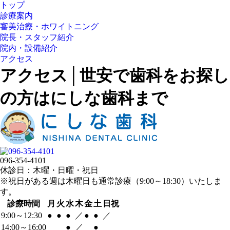
トップ
診療案内
審美治療・ホワイトニング
院長・スタッフ紹介
院内・設備紹介
アクセス
アクセス│世安で歯科をお探し
の方はにしな歯科まで
096-354-4101
休診日：木曜・日曜・祝日
※祝日がある週は木曜日も通常診療（9:00～18:30）いたしま
す。
診療時間
月
火
水
木
金
土
日祝
9:00～12:30
●
●
●
／
●
●
／
14:00～16:00
●
／
●