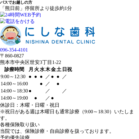
バスでお越しの方
「熊日前」停留所より徒歩約1分
096-354-4101
〒860-0827
熊本市中央区世安3丁目1-22
診療時間
月
火
水
木
金
土
日祝
9:00～12:30
●
●
●
／
●
●
／
14:00～16:00
●
／
●
14:00～18:30
●
／
／
14:00～19:00
●
／
●
休診日：木曜・日曜・祝日
※祝日がある週は木曜日も通常診療（9:00～18:30）いたしま
す。
各種保険取り扱い
当院では、保険診療・自由診療を扱っております。
予約優先診療