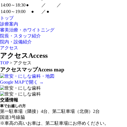
14:00～18:30
●
／
／
14:00～19:00
●
／
●
トップ
診療案内
審美治療・ホワイトニング
院長・スタッフ紹介
院内・設備紹介
アクセス
アクセス
Access
TOP
> アクセス
アクセスマップ
Access map
Google MAPで開く →
交通情報
車でお越しの方
第一駐車場（隣接）4台、第二駐車場（北側）2台
国道3号線脇
※車高の高いお車は、第二駐車場にお停めください。